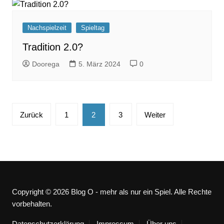
Nachspielzeit
Spieltag
Tradition 2.0?
Doorega
5. März 2024
0
Seitennummerierung
Zurück
1
2
3
Weiter
der
Beiträge
Copyright © 2026 Blog O - mehr als nur ein Spiel. Alle Rechte
vorbehalten.
Datenschutzerklärung
Impressum
Über uns