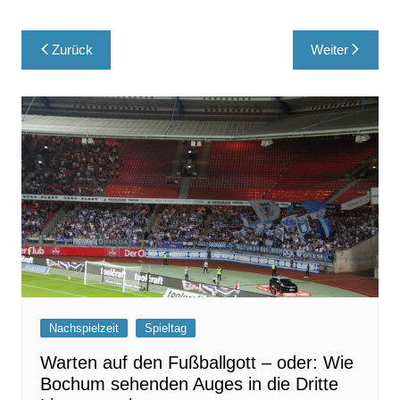
Beitragsnavigation
Zurück
Weiter
Nachspielzeit
Spieltag
Warten auf den Fußballgott – oder: Wie
Bochum sehenden Auges in die Dritte