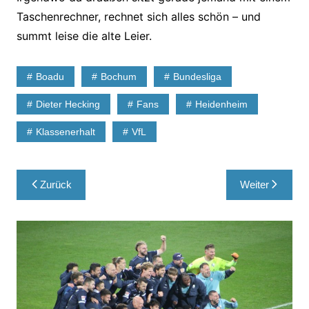
Taschenrechner, rechnet sich alles schön – und
summt leise die alte Leier.
Boadu
Bochum
Bundesliga
Dieter Hecking
Fans
Heidenheim
Klassenerhalt
VfL
Beitragsnavigation
Zurück
Weiter