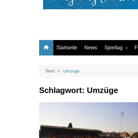
Startseite
News
Spieltag
F
Kurzvorschau
Nachspielzeit
Start
Umzüge
Schlagwort:
Umzüge