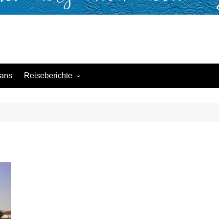
ans
Reiseberichte
Groundhopping
Fussball national
Fussball International