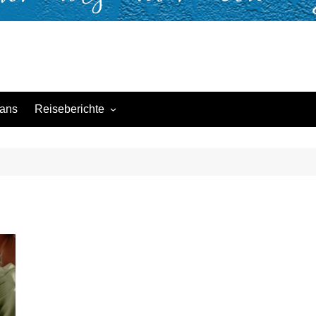
ans
Reiseberichte
Groundhopping
Fussball national
Fussball International