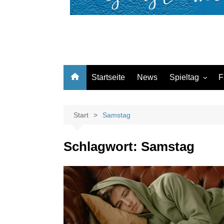
Startseite
News
Spieltag
F
Kurzvorschau
Nachspielzeit
Start
Samstag
Schlagwort:
Samstag